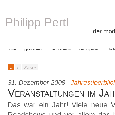
Philipp Pertl
der mode
home
pp interview
die interviews
die hörproben
die 
1
2
Weiter »
31. Dezember 2008 |
Jahresüberblic
Veranstaltungen im Ja
Das war ein Jahr! Viele neue 
Roadshows und vor allem das b