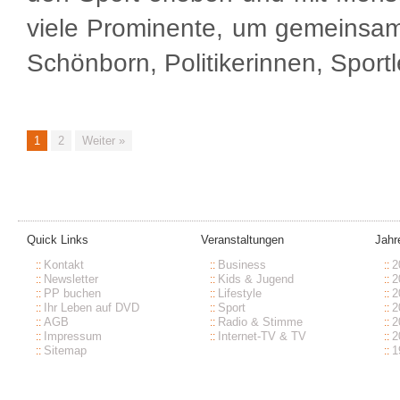
viele Prominente, um gemeinsam
Schönborn, Politikerinnen, Sport
1
2
Weiter »
Quick Links
Veranstaltungen
Jahr
Kontakt
Business
2
Newsletter
Kids & Jugend
2
PP buchen
Lifestyle
2
Ihr Leben auf DVD
Sport
2
AGB
Radio & Stimme
2
Impressum
Internet-TV & TV
2
Sitemap
1