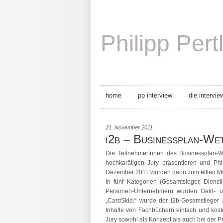
Philipp Pert
home
pp interview
die intervie
21. November 2011
i2b – Businessplan-We
Die TeilnehmerInnen des Businessplan-We
hochkarätigen Jury präsentieren und Ph
Dezember 2011 wurden dann zum elften Mal
In fünf Kategorien (Gesamtsieger, Diens
Personen-Unternehmen) wurden Geld- 
„CardSkid.“ wurde der i2b-Gesamstieger 2
Inhalte von Fachbüchern einfach und kost
Jury sowohl als Konzept als auch bei der P