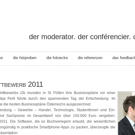
l
der moderator. der conférencier. 
ws
die hörproben
die fotoecke
die referenzen
das feedbac
die presse
ttbewerb 2011
ttbewerbs i2b mussten in St. Pölten ihre Businesspläne vor einer
ilipp Pertl führte durch den spannenden Tag der Entscheidung. Im
 die besten Businesspläne Österreichs ausgezeichnet.
tleistung – Gewerbe – Handel, Technologie, StudentInnen und Ein-
und Sachpreise im Gesamtwert von über
150.000 Euro vergeben.
011. Die Software, die es Buchverlegern erlaubt, die wesentlichen
engünstig in praktische Smartphone-Apps zu packen, überzeugte die
räsentation.