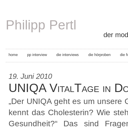
Philipp Pertl
der mode
home
pp interview
die interviews
die hörproben
die 
19. Juni 2010
UNIQA VitalTage in Do
„Der UNIQA geht es um unsere 
kennt das Cholesterin? Wie ste
Gesundheit?“ Das sind Frage