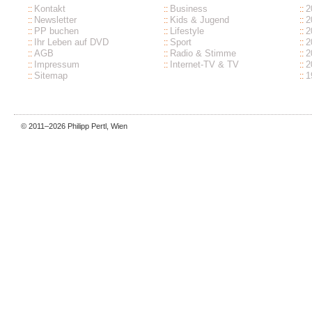
Kontakt
Business
2
Newsletter
Kids & Jugend
2
PP buchen
Lifestyle
2
Ihr Leben auf DVD
Sport
2
AGB
Radio & Stimme
2
Impressum
Internet-TV & TV
2
Sitemap
1
© 2011–2026
Philipp Pertl
, Wien