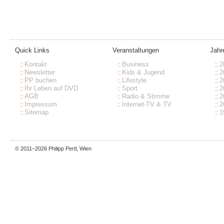
Quick Links
Veranstaltungen
Jahr
Kontakt
Business
2
Newsletter
Kids & Jugend
2
PP buchen
Lifestyle
2
Ihr Leben auf DVD
Sport
2
AGB
Radio & Stimme
2
Impressum
Internet-TV & TV
2
Sitemap
1
© 2011–2026
Philipp Pertl
, Wien