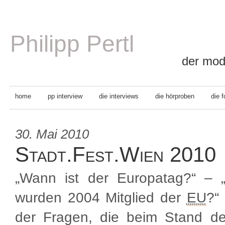
Philipp Pertl
der mode
home
pp interview
die interviews
die hörproben
die 
30. Mai 2010
Stadt.Fest.Wien 2010
„Wann ist der Europatag?“ – 
wurden 2004 Mitglied der
EU
?“
der Fragen, die beim Stand de